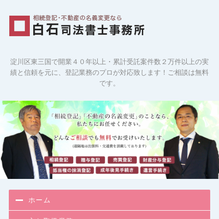
相続登記・
淀川区東三国で開業４０年以上・累計受託案件数２万件以上の実
績と信頼を元に、登記業務のプロが対応致します！ご相談は無料
です。
ホーム