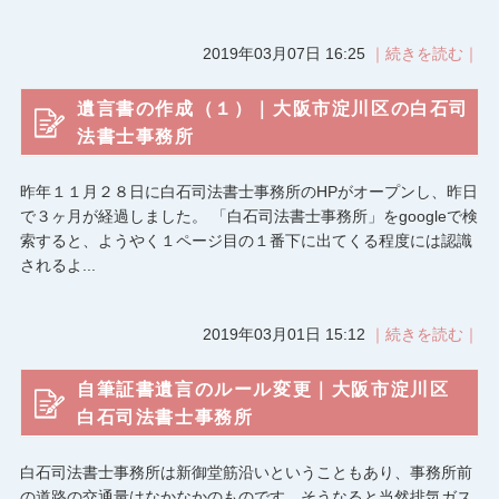
2019年03月07日 16:25
｜続きを読む｜
遺言書の作成（１）｜大阪市淀川区の白石司
法書士事務所
昨年１１月２８日に白石司法書士事務所のHPがオープンし、昨日
で３ヶ月が経過しました。 「白石司法書士事務所」をgoogleで検
索すると、ようやく１ページ目の１番下に出てくる程度には認識
されるよ...
2019年03月01日 15:12
｜続きを読む｜
自筆証書遺言のルール変更｜大阪市淀川区
白石司法書士事務所
白石司法書士事務所は新御堂筋沿いということもあり、事務所前
の道路の交通量はなかなかのものです。そうなると当然排気ガス