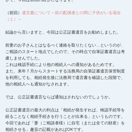
（前回）
遺言書について～前の配偶者との間に子供がいる場合
（１）～
結論から言いますと、今回は公正証書遺言をお勧めしました。
前妻のお子さんとはなるべく連絡を取りたくない…というのが、
ご相談のスタート地点でしたので、その時点で自筆証書遺言は考
慮しませんでした。
これは検認手続により他の相続人への通知があるためです。
また、来年７月からスタートする法務局の自筆証書遺言保管制度
を利用しても、相続発生後に法務局で遺言書を確認した段階で、
他の相続人へも通知がなされます。
では、公正証書遺言ならば通知はされないのでしょうか。
公正証書遺言の最大の利点は「相続が発生すれば、検認手続等を
経ることなく相続手続きを行うことが出来る」というものです。
今回であれば「妻（ご相談者様）に自宅（または全ての財産）を
相続させる」趣旨の記載があればOKです。