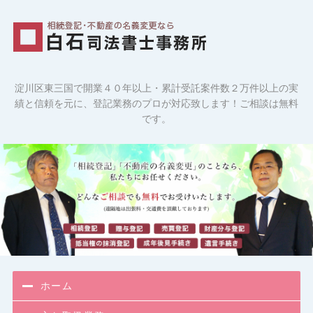
相続登記・
淀川区東三国で開業４０年以上・累計受託案件数２万件以上の実
績と信頼を元に、登記業務のプロが対応致します！ご相談は無料
です。
ホーム