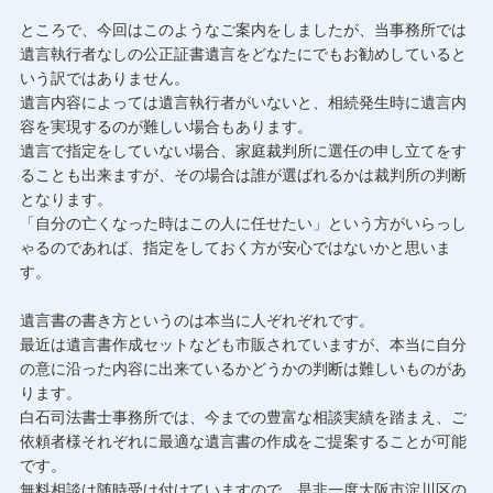
ところで、今回はこのようなご案内をしましたが、当事務所では
遺言執行者なしの公正証書遺言をどなたにでもお勧めしていると
いう訳ではありません。
遺言内容によっては遺言執行者がいないと、相続発生時に遺言内
容を実現するのが難しい場合もあります。
遺言で指定をしていない場合、家庭裁判所に選任の申し立てをす
ることも出来ますが、その場合は誰が選ばれるかは裁判所の判断
となります。
「自分の亡くなった時はこの人に任せたい」という方がいらっし
ゃるのであれば、指定をしておく方が安心ではないかと思いま
す。
遺言書の書き方というのは本当に人ぞれぞれです。
最近は遺言書作成セットなども市販されていますが、本当に自分
の意に沿った内容に出来ているかどうかの判断は難しいものがあ
ります。
白石司法書士事務所では、今までの豊富な相談実績を踏まえ、ご
依頼者様それぞれに最適な遺言書の作成をご提案することが可能
です。
無料相談は随時受け付けていますので、是非一度大阪市淀川区の