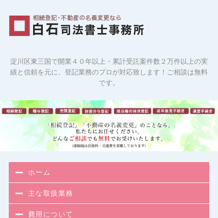
相続登記・
淀川区東三国で開業４０年以上・累計受託案件数２万件以上の実
績と信頼を元に、登記業務のプロが対応致します！ご相談は無料
です。
ホーム
主な取扱業務
費用について