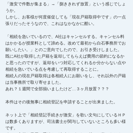
「激安で件数が集まる」→「捌ききれず放置」という感じでしょ
うか。
しかし、お客様が何度催促しても「現在戸籍取得中です」の一点
張りだったそうなので、これはなかなかに酷い。
「相続を急いでいるので、A社はキャンセルする。キャンセル料
はかかるが授業料として諦める。改めて最初から白石事務所でお
願いしたい。」とのご意向でしたので、お引き受けしました。
既にA社が取得した戸籍を返却してもらえば費用の節約になるか
と思ったのですが、返却をいつ対応してくれるか分からない点や
相続を急いでいる点を考慮して再取得することに。
相続人の現在戸籍取得は各相続人にお願いをし、それ以外の戸籍
は当事務所で取り寄せました。
あれ？１週間で全部揃いましたけど…３ヶ月放置？？？
本件はその後無事に相続登記を申請することが出来ました。
ネット上で「相続登記手続きが激安」を歌い文句にしているＨＰ
は数多くありますが、司法書士が関与していないところも多い様
です。