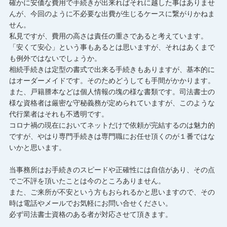
確かに安価な費用で手続きが出来ればそれに越した事はありませ
んが、今回のように不必要な出費が生じるケースに繋がりかねま
せん。
私見ですが、費用の高さは責任の重さであると考えています。
「安くて安心」という事もあるとは思いますが、それはあくまで
も例外ではないでしょうか。
相続手続きは定型の書式で出来る手続きもありますが、基本的に
はオーダーメイドです。そのためどうしても手間がかかります。
また、戸籍謄本などは個人情報の塊の様な書類です。司法書士の
様な資格者は厳密な守秘義務が定められていますが、このような
代行業者はそれも不透明です。
コロナ禍の現在においてネットだけで依頼が完結するのは魅力的
ですが、やはり専門手続きは専門職にお任せ頂くのが１番ではな
いかと思います。
当事務所はお手続きのスピードや正確性には自信があり、その点
でご不評を頂いたことは今のところありません。
また、ご来所が不安という方もおられるかと思いますので、その
時は電話やメールでお気軽にお問い合せください。
必ず司法書士資格のある者が対応させて頂きます。