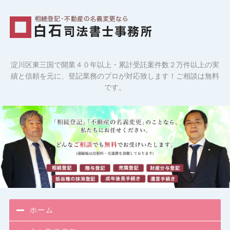
相続登記・
淀川区東三国で開業４０年以上・累計受託案件数２万件以上の実
績と信頼を元に、登記業務のプロが対応致します！ご相談は無料
です。
ホーム